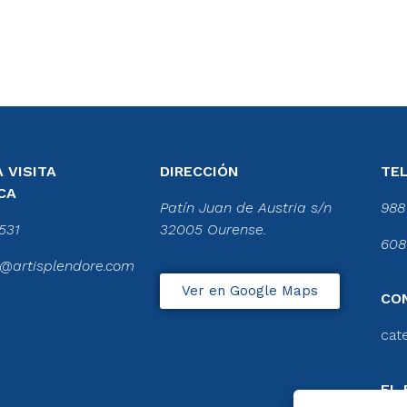
 VISITA
DIRECCIÓN
TE
CA
Patín Juan de Austria s/n
988
531
32005 Ourense.
608
@artisplendore.com
Ver en Google Maps
CO
cat
EL 