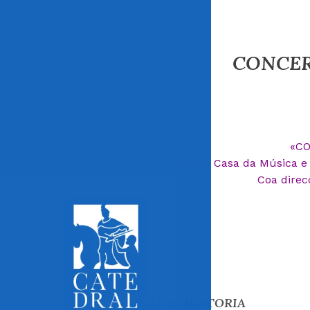
CONCER
«CO
Coro Casa da Música e 
Coa dire
]]>
Entrada anterior
UN POCO DE HISTORIA