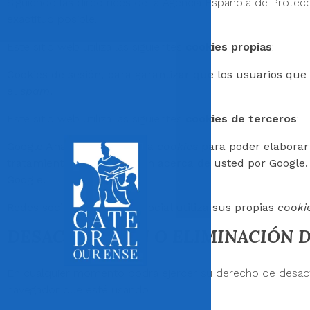
Siguiendo las directrices de la Agencia Española de Prote
exactitud posible.
Este sitio web utiliza las siguientes
cookies propias
:
Cookies de sesión, para garantizar que los usuarios qu
el
spam
.
Este sitio web utiliza las siguientes
cookies de terceros
:
Google Analytics: Almacena
cookies
para poder elaborar e
tratamiento de información acerca de usted por Google.
Google.
Redes sociales: Cada red social utiliza sus propias
cooki
DESACTIVACIÓN O ELIMINACIÓN 
En cualquier momento podrá ejercer su derecho de desactiv
navegador que esté usando.