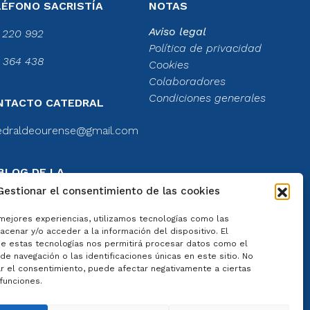
LÉFONO SACRISTÍA
NOTAS
Aviso legal
 220 992
Política de privacidad
 364 438
Cookies
Colaboradores
Condiciones generales
NTACTO CATEDRAL
edraldeourense@gmail.com
BLOG DE LA
TEDRAL
Gestionar el consentimiento de las cookies
el blog
 mejores experiencias, utilizamos tecnologías como las
cenar y/o acceder a la información del dispositivo. El
e estas tecnologías nos permitirá procesar datos como el
e navegación o las identificaciones únicas en este sitio. No
ar el consentimiento, puede afectar negativamente a ciertas
 funciones.
 por
Artisplendore