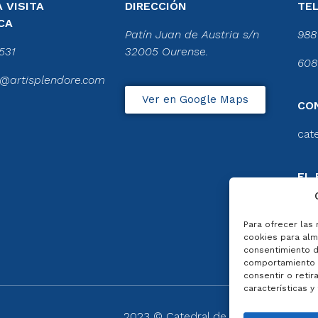
 VISITA
DIRECCIÓN
TE
CA
Patín Juan de Austria s/n
988
531
32005 Ourense.
608
@artisplendore.com
Ver en Google Maps
CO
cat
EL 
CA
Ver 
Para ofrecer las
cookies para alma
consentimiento d
comportamiento d
consentir o retir
características y
2023 © Catedral de Ourense – web