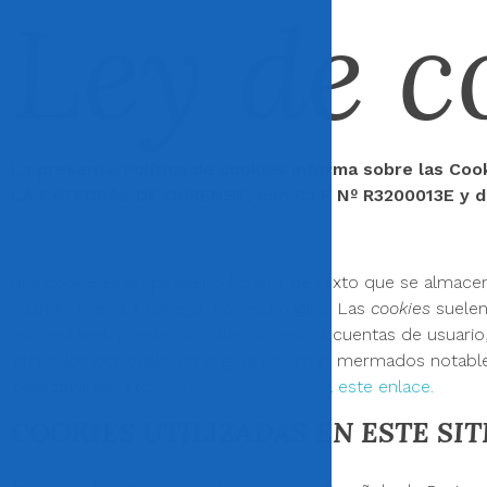
Ley de c
La presente Política de cookies informa sobre las Coo
LA CATEDRAL DE OURENSE, con C.I.F Nº R3200013E y do
Una
cookie
es un pequeño fichero de texto que se almacena 
cuando vuelva a navegar por esa página. Las
cookies
suelen
uso, enlaces a redes sociales, acceso a cuentas de usuario,
ofrecidos por cualquier página se verían mermados notabl
desactivarlas, etc.,
le rogamos se dirija a este enlace.
COOKIES UTILIZADAS EN ESTE SI