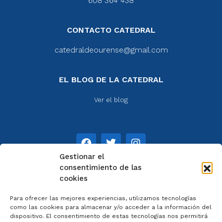
608 364 438
CONTACTO CATEDRAL
catedraldeourense@gmail.com
EL BLOG DE LA CATEDRAL
Ver el blog
Gestionar el
consentimiento de las
cookies
NOTAS
Para ofrecer las mejores experiencias, utilizamos tecnologías
Aviso legal
como las cookies para almacenar y/o acceder a la información del
dispositivo. El consentimiento de estas tecnologías nos permitirá
Política de privacidad