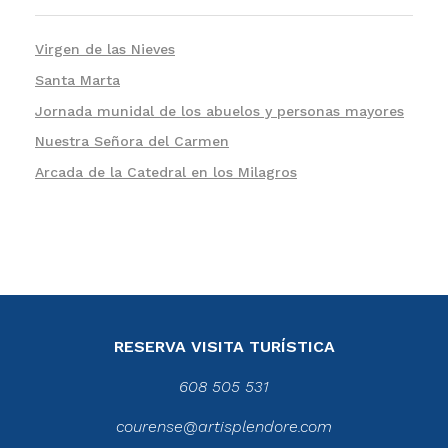
Virgen de las Nieves
Santa Marta
Jornada munidal de los abuelos y personas mayores
Nuestra Señora del Carmen
Arcada de la Catedral en los Milagros
RESERVA VISITA TURÍSTICA
608 505 531
courense@artisplendore.com