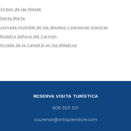
Virgen de las Nieves
Santa Marta
Jornada munidal de los abuelos y personas mayores
Nuestra Señora del Carmen
Arcada de la Catedral en los Milagros
RESERVA VISITA TURÍSTICA
608 505 531
courense@artisplendore.com