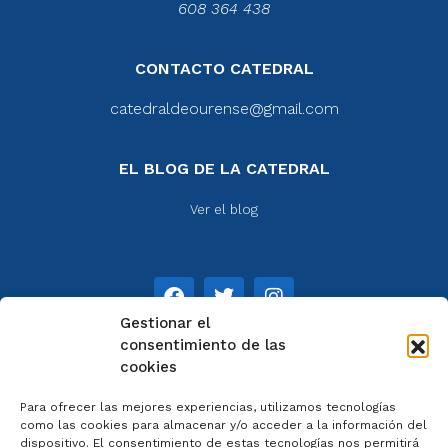
608 364 438
CONTACTO CATEDRAL
catedraldeourense@gmail.com
EL BLOG DE LA CATEDRAL
Ver el blog
Gestionar el
consentimiento de las
cookies
NOTAS
Para ofrecer las mejores experiencias, utilizamos tecnologías
Aviso legal
como las cookies para almacenar y/o acceder a la información del
dispositivo. El consentimiento de estas tecnologías nos permitirá