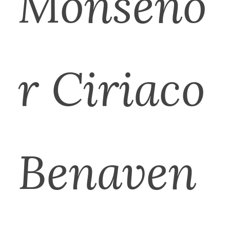
Monseño
r Ciriaco
Benaven