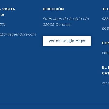
 VISITA
DIRECCIÓN
TE
CA
Patín Juan de Austria s/n
988
531
32005 Ourense.
608
@artisplendore.com
Ver en Google Maps
CO
cat
EL 
CA
Ver 