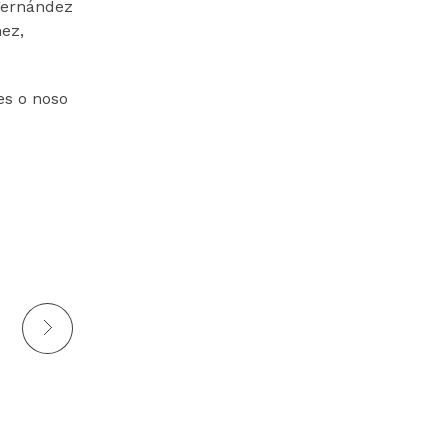
 Fernández
ez,
es o noso