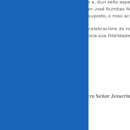
estreitos vínculos con Ourense e, dun xeito es
Vide, Manuel Feijóo Sousa, Juan José Rumbao R
Serafín Marqués Gil, … e, por suposto, o noso a
Cando estamos a comezar as celebracíóns do no
máis sincero agradecemento pola súa fidelidade
]]>
Entrada anterior
Natividad de Nuestro Señor Jesucris