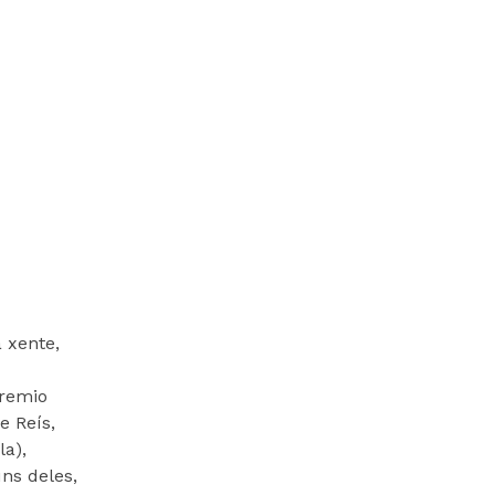
 xente,
Premio
e Reís,
la),
ns deles,