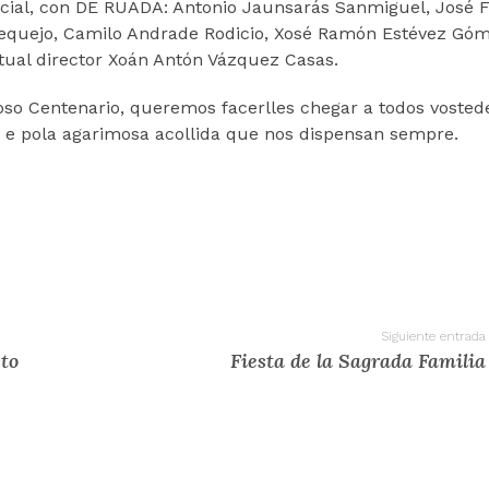
pecial, con DE RUADA: Antonio Jaunsarás Sanmiguel, José
equejo, Camilo Andrade Rodicio, Xosé Ramón Estévez Góm
ctual director Xoán Antón Vázquez Casas.
so Centenario, queremos facerlles chegar a todos vosted
 e pola agarimosa acollida que nos dispensan sempre.
Siguiente entrada
to
Fiesta de la Sagrada Familia