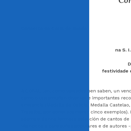
Con
Concerto da Coral de Ruada
na S. 
D
festividade
A CORAL ten, como vostedes ben saben, un vencel
como o testemuñan diversos e importantes reco
existencia (Medalla de Galicia, Medalla Castela
Trasalba, por poner soamente cinco exemplos). É
ademais dunha fermosa selección de cantos de Na
vilancicos e panxoliñas populares e de autores 