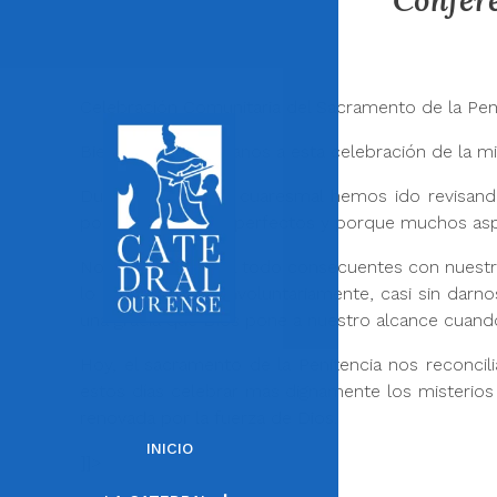
Confer
Celebración Comunitaria del Sacramento de la Pen
Bienvenidos, hermanos a esta celebración de la mi
Durante el tiempo cuaresmal hemos ido revisand
porque no somos perfectos y porque muchos aspe
No hemos sido del todo consecuentes con nuestra 
lo hemos hecho involuntariamente, casi sin darn
una gracia que Dios pone a nuestro alcance cua
Hoy, el sacramento de la Penitencia nos reconc
estos días celebrar más dignamente los misterios
renovada por la fuerza de Dios.
INICIO
]]>