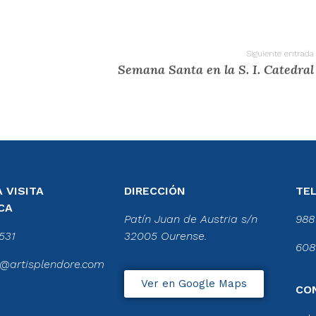
Siguiente entrada
Semana Santa en la S. I. Catedral
 VISITA
DIRECCIÓN
TE
CA
Patín Juan de Austria s/n
988
531
32005 Ourense.
608
@artisplendore.com
Ver en Google Maps
CO