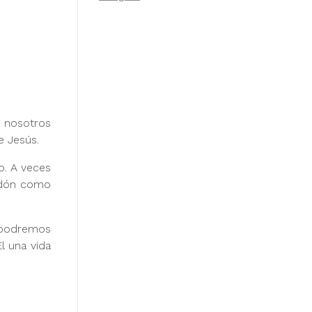
a nosotros
 Jesús.
o. A veces
erdón como
í podremos
l una vida