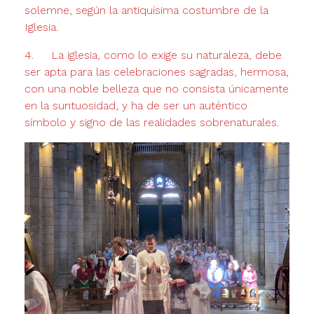
solemne, según la antiquísima costum­bre de la
Iglesia.
4. La iglesia, como lo exige su naturaleza, debe
ser apta para las celebracio­nes sagradas, hermosa,
con una noble belleza que no consista únicamente
en la suntuosidad, y ha de ser un auténtico
símbolo y signo de las realida­des sobrenaturales.