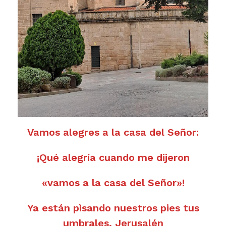
Vamos alegres a la casa del Señor:
¡Qué alegría cuando me dijeron
«vamos a la casa del Señor»!
Ya están pìsando nuestros pies tus
umbrales, Jerusalén