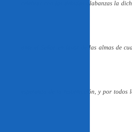
celebrar con las debidas alabanzas la dicha
ante el Señor en favor de las almas de cu
esperanza de la
resurrección, y por todos 