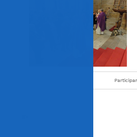
Participa
]]>