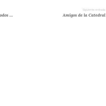
Siguiente entrada
Día 1 de noviembre: Solemnidad de todos los santos.
Amigos de la Catedral