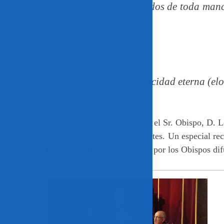
conoce, para que, purificados de toda man
gozar de la visión de la felicidad eterna (e
Misa de exequias, presidida por el Sr. Obispo, D
y demás sacerdotes concelebrantes. Un especial recu
S. I. Catedral Basílica así como por los Obispos d