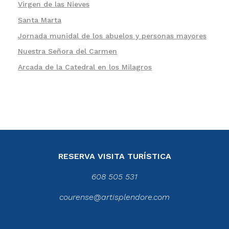
Virgen de las Nieves
Santa Marta
Jornada munidal de los abuelos y personas mayores
Nuestra Señora del Carmen
Arcada de la Catedral en los Milagros
RESERVA VISITA TURÍSTICA
608 505 531
courense@artisplendore.com