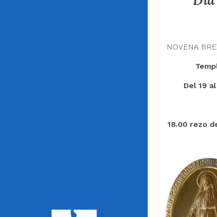
Día
NOVENA BRE
Templ
Del 19 a
18.00 rezo d