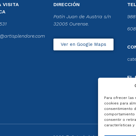
 VISITA
DIRECCIÓN
TE
CA
Patín Juan de Austria s/n
988
531
32005 Ourense.
608
@artisplendore.com
Ver en Google Maps
CO
cat
EL 
CA
Ver 
Para ofrecer las
cookies para alma
consentimiento d
comportamiento d
consentir o retir
características y