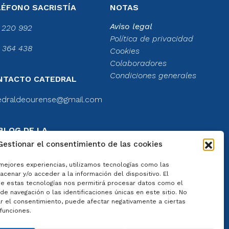
LÉFONO SACRISTÍA
NOTAS
Aviso legal
 220 992
Política de privacidad
 364 438
Cookies
Colaboradores
Condiciones generales
NTACTO CATEDRAL
edraldeourense@gmail.com
BLOG DE LA
TEDRAL
Gestionar el consentimiento de las cookies
el blog
 mejores experiencias, utilizamos tecnologías como las
cenar y/o acceder a la información del dispositivo. El
e estas tecnologías nos permitirá procesar datos como el
e navegación o las identificaciones únicas en este sitio. No
ar el consentimiento, puede afectar negativamente a ciertas
 funciones.