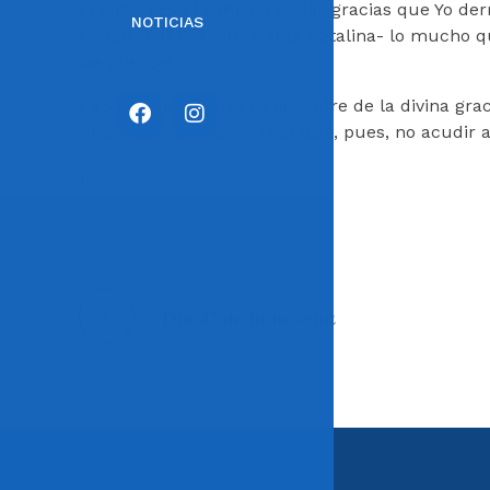
explicó: «Es el símbolo de las gracias que Yo 
NOTICIAS
comprender -añade Santa Catalina- lo mucho que 
las atiende.
La Virgen Milagrosa es la Madre de la divina gra
universal mediación. ¿Por qué, pues, no acudir 
]]>
Entrada anterior
Día 4º de la novena