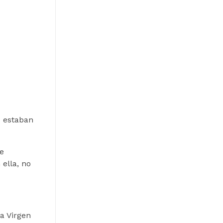
s estaban
e
 ella, no
a Virgen