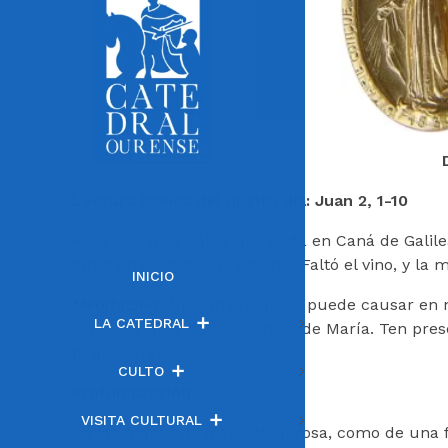
Lectura bíblica del quinto día: Juan 2, 1-10
A los tres días había una boda en Caná de Galile
3
también invitados a la boda.
Faltó el vino, y la
INICIO
Meditación:
Ninguna realidad puede causar en n
LA CATEDRAL
sabernos hijos de Dios e hijos de María. Ten pre
te desviaras.
CULTO
Profundización
VISITA CULTURAL
De las manos de María Milagrosa, como de una fu