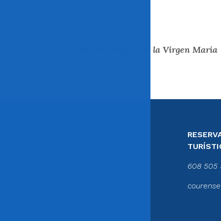
Entrada anterior
San José, esposo de la Virgen María
RESERVA
TURÍSTI
608 505 
courense