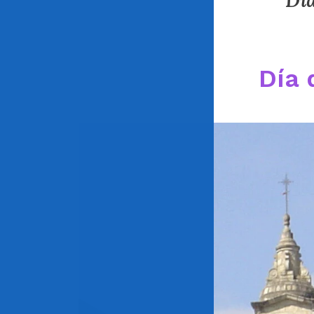
Día
Día 