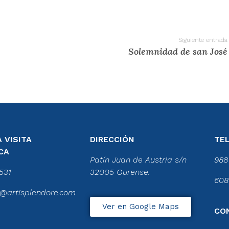
Siguiente entrada
Solemnidad de san José
 VISITA
DIRECCIÓN
TE
CA
Patín Juan de Austria s/n
988
531
32005 Ourense.
608
@artisplendore.com
Ver en Google Maps
CO