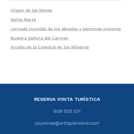
Virgen de las Nieves
Santa Marta
Jornada munidal de los abuelos y personas mayores
Nuestra Señora del Carmen
Arcada de la Catedral en los Milagros
RESERVA VISITA TURÍSTICA
608 505 531
courense@artisplendore.com