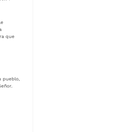
le
a
ra que
u pueblo,
Señor.