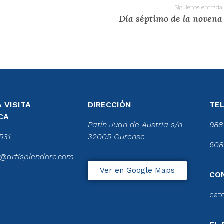
Siguiente entrada
Día séptimo de la novena
 VISITA
DIRECCIÓN
TE
CA
Patín Juan de Austria s/n
988
531
32005 Ourense.
608
@artisplendore.com
Ver en Google Maps
CO
cat