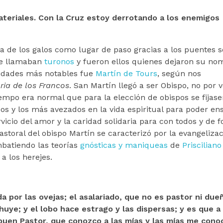
teriales. Con la Cruz estoy derrotando a los enemigos
 de los galos como lugar de paso gracias a los puentes s
 se llamaban
turonos
y fueron ellos quienes dejaron su nom
lidades más notables fue
Martín de Tours
, según nos
ria de los Francos
. San Martín llegó a ser Obispo, no por 
empo era normal que para la elección de obispos se fijase
 y los más avezados en la vida espiritual para poder ens
rvicio del amor y la caridad solidaria para con todos y de 
storal del obispo Martín se caracterizó por la evangelizac
batiendo las teorías
gnósticas y
maniqueas
de
Prisciliano
a los herejes.
da por las ovejas; el asalariado, que no es pastor ni due
 huye; y el lobo hace estrago y las dispersas; y es que a
l buen Pastor, que conozco a las mías y las mías me cono