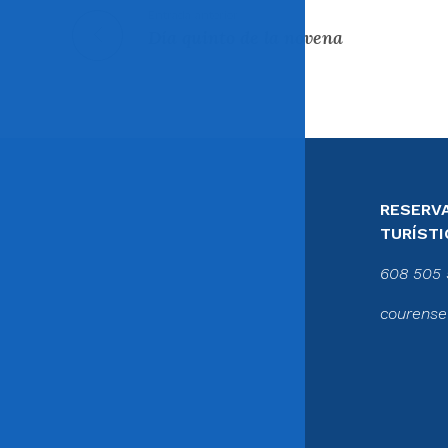
Entrada anterior
Día quinto de la novena
RESERVA
TURÍSTI
608 505 
courense