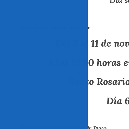
Día s
Novena a san Martín de Tours:
Del 3 al 11 de no
A las 19.30 horas e
Santo Rosario
Día 
Tema:
Martín elegido obispo de Tours.