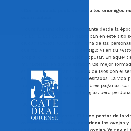
«Con la espada podía vencer a los enemigos ma
espirituales»
Tours fue una ciudad importante desde la época
río Loira. Los galos que habitaban en este sitio
ciudad (
Civitas Turonorum
). Una de las persona
cuenta
Gregorio de Tours
del siglo VI en su
Histo
propia, sino por aclamación popular. En aquel ti
monasterios en donde estaban los mejor formados
santificar y gobernar al Pueblo de Dios con el se
especial para con los más necesitados. La vida pa
transformación de las costumbres paganas, com
Arrio. Martín condena las herejías, pero perdona 
Juan 10, 11- 14
:
“Yo soy el buen Pastor. El buen pastor da la vi
ovejas, ve venir al lobo, abandona las ovejas y
asalariado no le importan las ovejas. Yo soy e