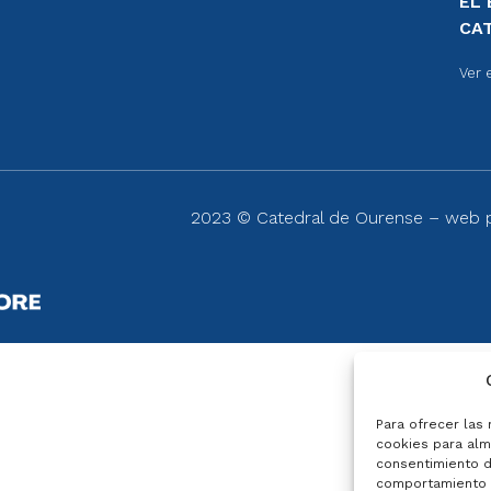
EL 
CA
Ver 
2023 © Catedral de Ourense – web
Para ofrecer las
cookies para alma
consentimiento d
comportamiento d