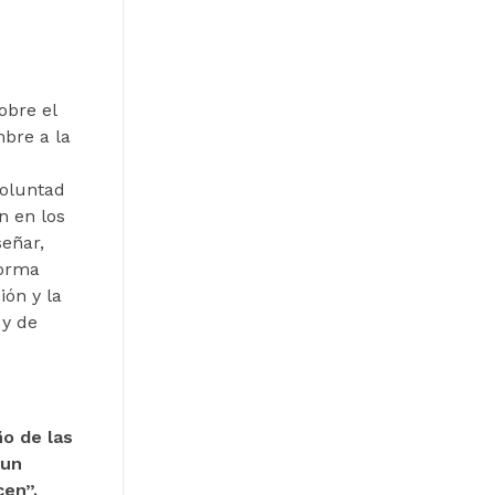
obre el
bre a la
voluntad
n en los
eñar,
forma
ión y la
y de
ño de las
 un
cen”.