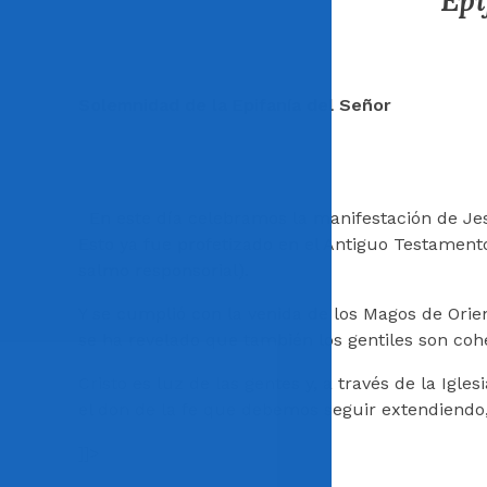
Epi
Solemnidad de la Epifanía del Señor
En este día celebramos la manifestación de Jes
Esto ya fue profetizado en el Antiguo Testamento: 
salmo responsorial).
Y se cum­plió con la venida de los Magos de Orie
se ha revelado que también los gentiles son cohe
Cristo es luz de las gentes y, a través de la Igl
el don de la fe que debemos seguir extendiendo
]]>