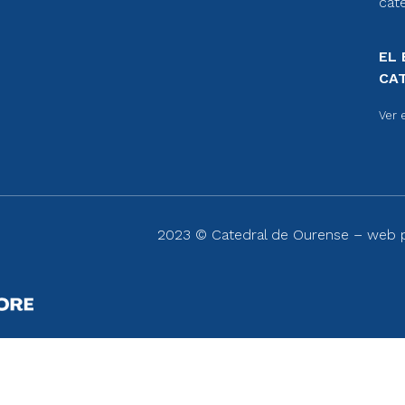
cat
EL 
CA
Ver 
2023 © Catedral de Ourense – web