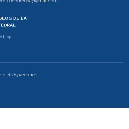
edraldeourense@gmail.com
BLOG DE LA
TEDRAL
el blog
 por
Artisplendore