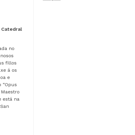
 Catedral
gada no
 nosos
s fillos
axe á os
boa e
 o “Opus
e Maestro
e está na
 San