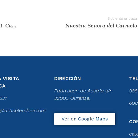
Siguiente entrada
Aniversario de la dedicación de la S. I. Catedral de Ourense
Nuestra Señora del Carmelo
 VISITA
DIRECCIÓN
TE
CA
Patín Juan de Austria s/n
988
531
32005 Ourense.
608
@artisplendore.com
Ver en Google Maps
CO
cat