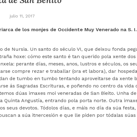
ta de San Benito
julio 11, 2017
riarca de los monjes de Occidente
Muy Venerado na S. I.
ito de Nursia. Un santo do século VI, que deixou fonda pe
estraña hoxe: cómo este santo é tan querido pola xente dos
nxela: perante días, meses, anos, lustros e séculos, os seu
arse compre rezar e traballar (ora et labora), dar hosped
andan de tumbo en tumbo tentando aproveitarse da xente 
arse ás Sagradas Escrituras, e poñendo no centro da vida
se temos dúas imaxes moi veneradas de San Bieito. Unha d
da Quinta Angustía, entrando pola porta norte. Outra imax
s seus devotos. Tódolos días, e máis no día da súa festa,
buscan a súa itnercesión e que lle piden por tódalas súas