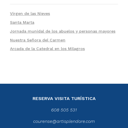
Virgen de las Nieves
Santa Marta
Jornada munidal de los abuelos y personas mayores
Nuestra Señora del Carmen
Arcada de la Catedral en los Milagros
RESERVA VISITA TURÍSTICA
608 505 531
courense@artisplendore.com