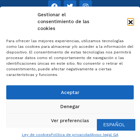
Gestionar el
consentimiento de las
cookies
NOTAS
Para ofrecer las mejores experiencias, utilizamos tecnologías
Aviso legal
como las cookies para almacenar y/o acceder a la información del
dispositivo. El consentimiento de estas tecnologías nos permitirá
Política de privacidad
procesar datos como el comportamiento de navegación o las
Cookies
identificaciones únicas en este sitio. No consentir o retirar el
Colaboradores
consentimiento, puede afectar negativamente a ciertas
características y funciones.
Condiciones generales
Aceptar
Denegar
2023 © Catedral de Ourense – web por
Artisplendore
Ver preferencias
ESPAÑOL
▼
Ley de cookies
Política de privacidad
Aviso legal GA