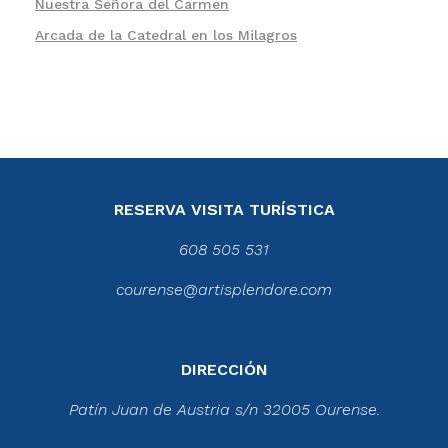
Nuestra Señora del Carmen
Arcada de la Catedral en los Milagros
RESERVA VISITA TURÍSTICA
608 505 531
courense@artisplendore.com
DIRECCIÓN
Patín Juan de Austria s/n 32005 Ourense.