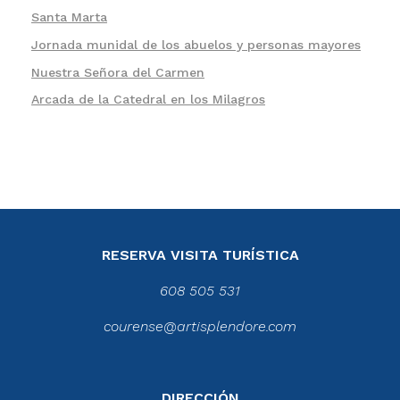
Santa Marta
Jornada munidal de los abuelos y personas mayores
Nuestra Señora del Carmen
Arcada de la Catedral en los Milagros
RESERVA VISITA TURÍSTICA
608 505 531
courense@artisplendore.com
DIRECCIÓN