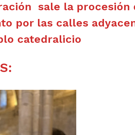
bración sale la procesión 
o por las calles adyace
plo catedralicio
S: