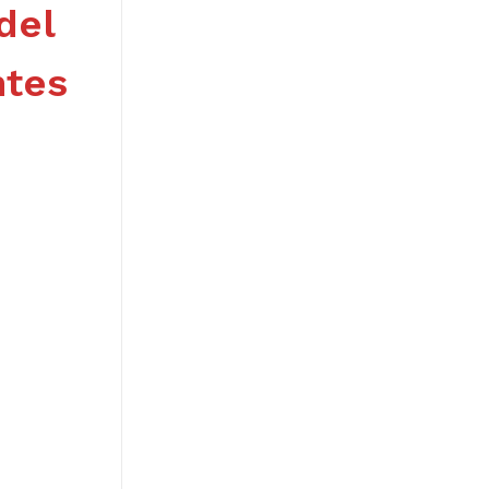
del
ntes