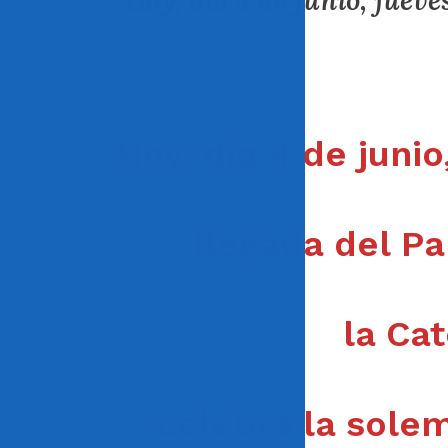
Hoy, día 4 de junio, jueve
Hoy, día 4 de juni
llegada del P
la Ca
celebra la solem