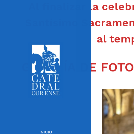
Al finalizar la cele
Santísimo Sacrament
al tem
GALERÍA
DE FOTO
INICIO