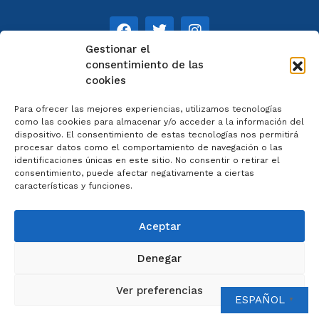
Gestionar el
consentimiento de las
cookies
NOTAS
Para ofrecer las mejores experiencias, utilizamos tecnologías
Aviso legal
como las cookies para almacenar y/o acceder a la información del
dispositivo. El consentimiento de estas tecnologías nos permitirá
Política de privacidad
procesar datos como el comportamiento de navegación o las
Cookies
identificaciones únicas en este sitio. No consentir o retirar el
Colaboradores
consentimiento, puede afectar negativamente a ciertas
características y funciones.
Condiciones generales
Aceptar
Denegar
2023 © Catedral de Ourense – web por
Artisplendore
Ver preferencias
ESPAÑOL
▼