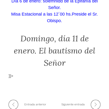
Día 6 de enero: solemnidd de la Epifanía del
Señor.
Misa Estacional a las 12´00 hs.Preside el Sr.
Obispo.
Domingo, día 11 de
enero. El bautismo del
Señor
]]>
Entrada anterior
Siguiente entrada