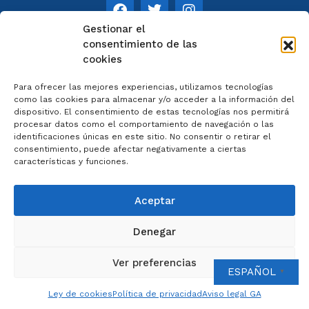
Gestionar el
consentimiento de las
cookies
NOTAS
Para ofrecer las mejores experiencias, utilizamos tecnologías
Aviso legal
como las cookies para almacenar y/o acceder a la información del
dispositivo. El consentimiento de estas tecnologías nos permitirá
Política de privacidad
procesar datos como el comportamiento de navegación o las
Cookies
identificaciones únicas en este sitio. No consentir o retirar el
Colaboradores
consentimiento, puede afectar negativamente a ciertas
características y funciones.
Condiciones generales
Aceptar
Denegar
2023 © Catedral de Ourense – web por
Artisplendore
Ver preferencias
ESPAÑOL
▼
Ley de cookies
Política de privacidad
Aviso legal GA