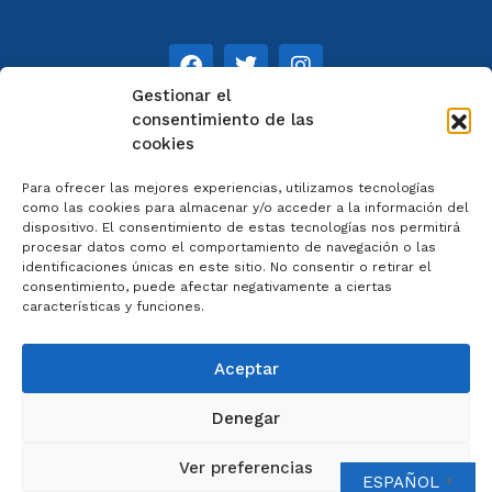
Gestionar el
consentimiento de las
cookies
NOTAS
Para ofrecer las mejores experiencias, utilizamos tecnologías
Aviso legal
como las cookies para almacenar y/o acceder a la información del
dispositivo. El consentimiento de estas tecnologías nos permitirá
Política de privacidad
procesar datos como el comportamiento de navegación o las
Cookies
identificaciones únicas en este sitio. No consentir o retirar el
Colaboradores
consentimiento, puede afectar negativamente a ciertas
características y funciones.
Condiciones generales
Aceptar
Denegar
2023 © Catedral de Ourense – web por
Artisplendore
Ver preferencias
ESPAÑOL
▼