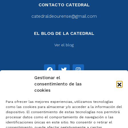
CONTACTO CATEDRAL
catedraldeourense@gmail.com
EL BLOG DE LA CATEDRAL
Ver el blog
Gestionar el
consentimiento de las
cookies
NOTAS
Para ofrecer las mejores experiencias, utilizamos tecnologías
Aviso legal
como las cookies para almacenar y/o acceder a la información del
dispositivo. El consentimiento de estas tecnologías nos permitirá
Política de privacidad
procesar datos como el comportamiento de navegación o las
Cookies
identificaciones únicas en este sitio. No consentir o retirar el
Colaboradores
consentimiento, puede afectar negativamente a ciertas