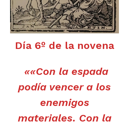
Día 6º de la novena
«
«Con la espada
podía vencer a los
enemigos
materiales. Con la