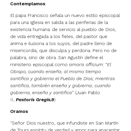
Contemplamos
:
El papa Francisco señala un nuevo estilo episcopal
para una Iglesia en salida a las periferias de la
existencia humana: de servicio al pueblo de Dios,
de vida entregada a los fieles, del pastor que
anima e ilusiona a los suyos, del padre lleno de
misericordia, que disculpa y perdona. Pero no de
palabra, sino de obra. San Agustín define el
ministerio episcopal como
amoris officium
: “
El
Obispo, cuando enseña, al mismo tiempo
santifica y gobierna el Pueblo de Dios; mientras
santifica, también enseña y gobierna; cuando
gobierna, enseña y santifica
” (Juan Pablo
II,
Pastoris Gregis.9
)
Oramos
:
“Señor Dios nuestro, que infundiste en San Martín
de Tours espíritu de verdad y amor para apacentar