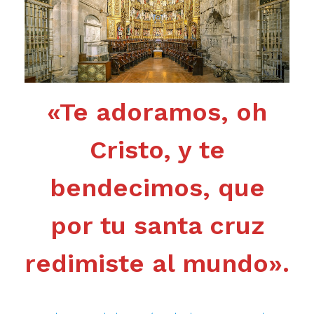
«Te adoramos, oh
Cristo, y te
bendecimos, que
por tu santa cruz
redimiste al mundo».