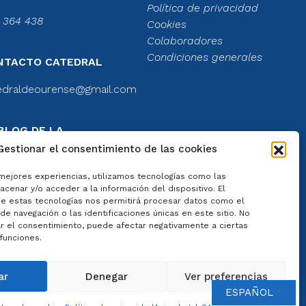
Política de privacidad
 364 438
Cookies
Colaboradores
Condiciones generales
NTACTO CATEDRAL
edraldeourense@gmail.com
BLOG DE LA
TEDRAL
Gestionar el consentimiento de las cookies
el blog
 mejores experiencias, utilizamos tecnologías como las
cenar y/o acceder a la información del dispositivo. El
e estas tecnologías nos permitirá procesar datos como el
e navegación o las identificaciones únicas en este sitio. No
ar el consentimiento, puede afectar negativamente a ciertas
 funciones.
 por
Artisplendore
ar
Denegar
Ver preferencias
ESPAÑOL
▼