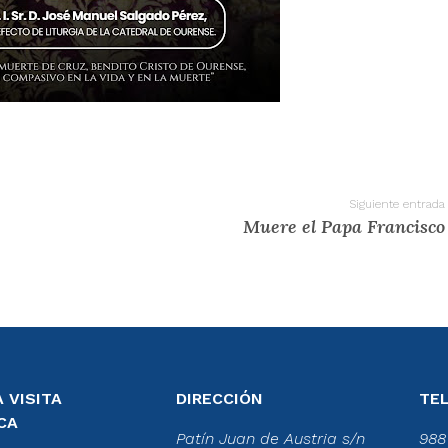
Siguiente entrada
Muere el Papa Francisco
 VISITA
DIRECCIÓN
TE
CA
Patín Juan de Austria s/n
988