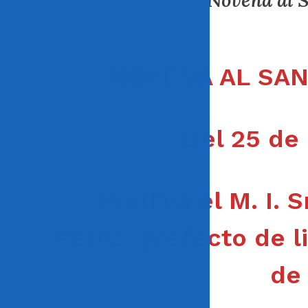
Novena al S
NOVENA AL SAN
Del 25 de 
Predica el M. I. 
Pérez,
prefecto de li
de 