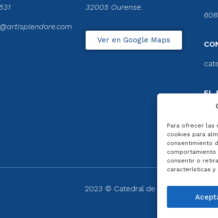
531
32005 Ourense.
608
@artisplendore.com
Ver en Google Maps
CO
cat
EL 
CA
Ver 
Para ofrecer las
cookies para alma
consentimiento d
comportamiento d
consentir o retir
características y
2023 © Catedral de Ourense – web
Acept