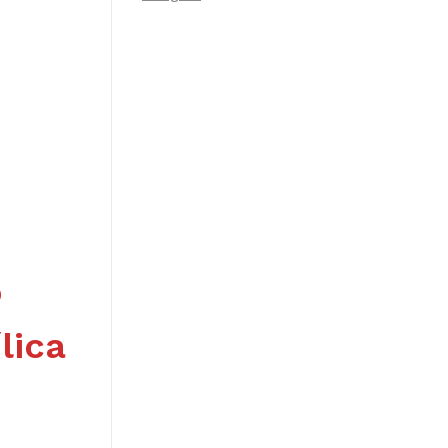
o
lica