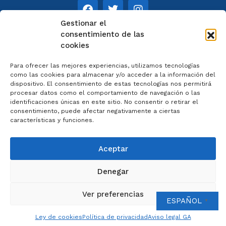
Gestionar el
consentimiento de las
cookies
NOTAS
Para ofrecer las mejores experiencias, utilizamos tecnologías
Aviso legal
como las cookies para almacenar y/o acceder a la información del
dispositivo. El consentimiento de estas tecnologías nos permitirá
Política de privacidad
procesar datos como el comportamiento de navegación o las
Cookies
identificaciones únicas en este sitio. No consentir o retirar el
Colaboradores
consentimiento, puede afectar negativamente a ciertas
características y funciones.
Condiciones generales
Aceptar
Denegar
2023 © Catedral de Ourense – web por
Artisplendore
Ver preferencias
ESPAÑOL
▼
Ley de cookies
Política de privacidad
Aviso legal GA