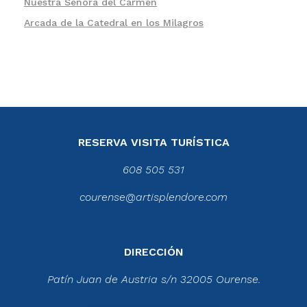
Nuestra Señora del Carmen
Arcada de la Catedral en los Milagros
RESERVA VISITA TURÍSTICA
608 505 531
courense@artisplendore.com
DIRECCIÓN
Patín Juan de Austria s/n 32005 Ourense.