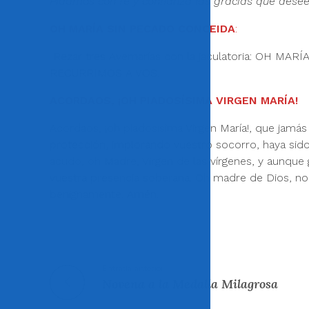
Pidamos con fe y confianza las gracias que dese
OH MARÍA SIN PECADO CONCEIDA
:
Rezar tres Avemarías con la jaculatoria: OH 
RECURRIMOS A VOS.
ACORDAOS, ¡OH PIADOSÍSIMA VIRGEN MARÍA!
Acordaos, ¡oh piadosísima Virgen María!, que jamá
protección, implorando vuestro socorro, haya sid
acudo, oh Madre, Virgen de las vírgenes, y aunqu
vuestra presencia soberana. Oh madre de Dios, no 
benignamente. Amén.
Entrada anterior
Novena a la Medalla Milagrosa