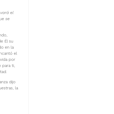
vará el
que se
ndo,
de Él su
do en la
ncantó el
­vida por
 para ti,
tad.
anza dijo
estras, la