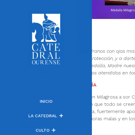
ORACIÓN PREPARATORIA
Virgen y Madre Inmaculada, míranos con ojos miser
amor, a implorar tu maternal protección, y a dart
Creemos y esperamos en tu Medalla, Madre nuestr
plena seguridad de que seremos atendidos en toda
AMBIENTACIÓN PARA ESTE DÍA
:
En sus confidencias dijo la Virgen Milagrosa a sor
INICIO
grande. Llegará un momento en que todo se creerá
Refugiémonos en esta confianza, fuertemente apoy
LA CATEDRAL
da la Virgen Milagrosa. Y en las horas malas y en lo
ruega por nosotros».
CULTO