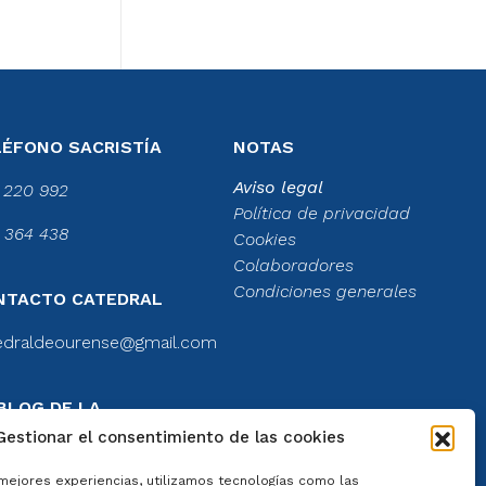
LÉFONO SACRISTÍA
NOTAS
Aviso legal
 220 992
Política de privacidad
 364 438
Cookies
Colaboradores
Condiciones generales
NTACTO CATEDRAL
edraldeourense@gmail.com
BLOG DE LA
TEDRAL
Gestionar el consentimiento de las cookies
el blog
 mejores experiencias, utilizamos tecnologías como las