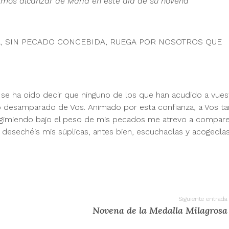
emos alcanzar de María en este día de su novena
MARÍA, SIN PECADO CONCEBIDA, RUEGA POR NOSOTROS QUE
s se ha oído decir que ninguno de los que han acudido a vues
o desamparado de Vos. Animado por esta confianza, a Vos t
e gimiendo bajo el peso de mis pecados me atrevo a compar
desechéis mis súplicas, antes bien, escuchadlas y acogedla
Siguiente entrada
Novena de la Medalla Milagrosa