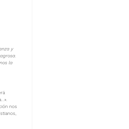
ianza y
lagrosa.
mos la
erá
a…».
ción nos
istianos,