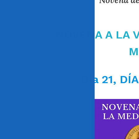
Novena de
NOVENA A LA 
M
Día 21, DÍ