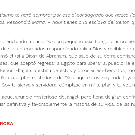
Altísimo te hará sombra: por eso el consagrado que nazca lle
os. Respondió María: – Aquí tienes a la esclava del Señor: 
aprendiendo a dar a Dios su pequeño «sí». Luego, al ir crecie
as de sus antepasados respondiendo «sí» a Dios y recibiendo 
smó el «sí a Dios» de Abraham, que salió de su tierra confian
és, que aceptó regresar a Egipto para liberar al pueblo; le e
Señor. Ella, en la estela de estos y otros «síes» benditos, mo
«sí» al plan misterioso de Dios: aquí estoy, soy toda tuya y
. Soy tu sierva y servidora, cúmplase en mí tu plan y tu volun
aquel anuncio mis­terioso del ángel, pero llena de gran confi
 definitiva y favorablemente la historia de su vida, de las nu
GROSA
: