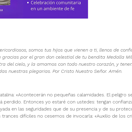
icordiosos, somos tus hijos que vienen a ti, llenos de conf
e gracias por el gran don celestial de tu bendita Medalla Mi
a del cielo, y la amamos con todo nuestro corazón, y tene
s nuestras plegarias. Por Cristo Nuestro Señor. Amén.
 Catalina: «Acontecerán no pequeñas calamidades. El peligro s
 perdido. Entonces yo estaré con ustedes: tengan confianz
ada en las seguridades que de su presencia y de su protec
s trances difíciles no cesemos de invocarla: «Auxilio de los cr