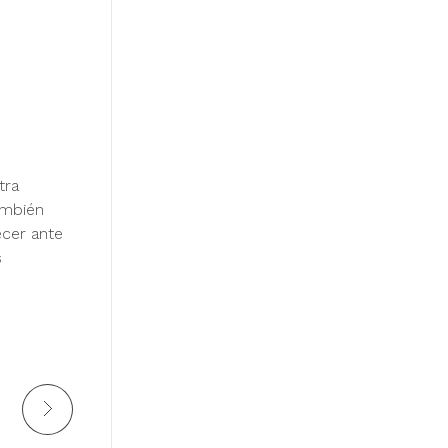
tra
ambién
ecer ante
s