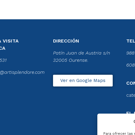
 VISITA
DIRECCIÓN
TE
CA
Patín Juan de Austria s/n
988
531
32005 Ourense.
608
@artisplendore.com
Ver en Google Maps
CO
cat
EL 
CA
Ver 
Para ofrecer las