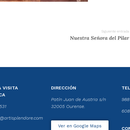
Siguiente entrada
Nuestra Señora del Pilar
 VISITA
DIRECCIÓN
TE
CA
Patín Juan de Austria s/n
988
531
32005 Ourense.
608
@artisplendore.com
Ver en Google Maps
CO