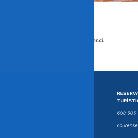
Entrada anterior
Fiesta Policía Nacional
RESERVA
TURÍSTI
608 505 
courense