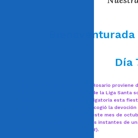
Nuestra
Bienaventurada 
Día 
La memoria de la Virgen del Rosario proviene de
Pío V después de la victoria de la Liga Santa s
Gregorio XIII había hecho obligatoria esta fies
Santo Rosario en 1573. Se escogió la devoción d
cristianos. León XIII llamó a este mes de octub
hilo de oro que que enlaza los instantes de un
Madre (
Jean Lafrance) (Claret
).