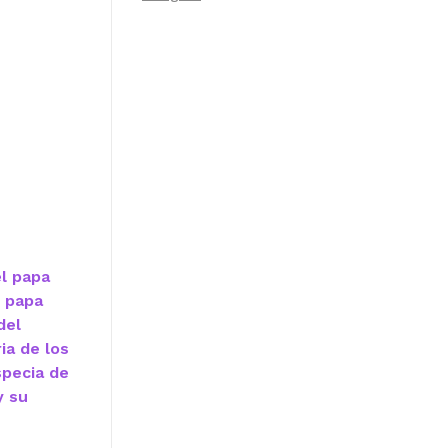
el papa
l papa
del
ia de los
specia de
y su