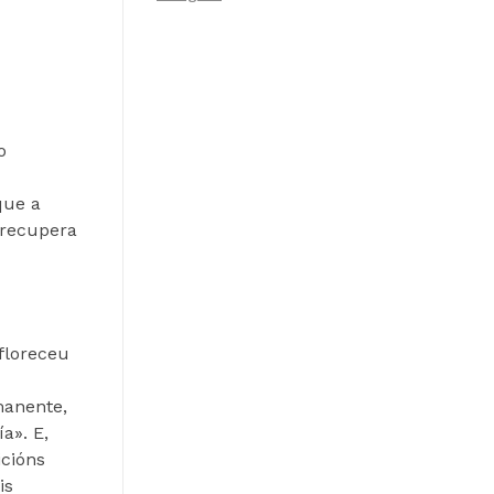
o
que a
 recupera
 floreceu
manente,
a». E,
icións
is