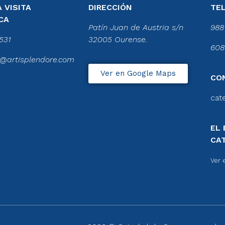
 VISITA
DIRECCIÓN
TE
CA
Patín Juan de Austria s/n
988
531
32005 Ourense.
608
@artisplendore.com
Ver en Google Maps
CO
cat
EL 
CA
Ver 