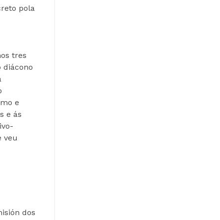
reto pola
os tres
o diácono
a
o
smo e
s e ás
ivo-
e veu
isión dos