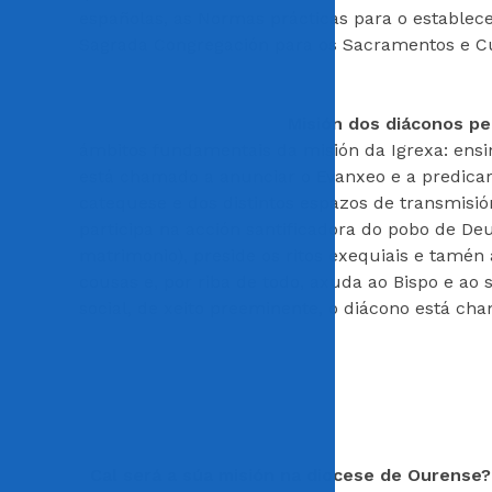
españolas, as Normas prácticas para o estable
Sagrada Congregación para os Sacramentos e Cul
Misión dos diáconos p
ámbitos fundamentais da misión da Igrexa: ensina
está chamado a anunciar o Evanxeo e a predicar.
catequese e dos distintos espazos de transmisió
participa na acción santificadora do pobo de De
matrimonio), preside os ritos exequiais e tamén a
cousas e, por riba de todo, axuda ao Bispo e ao 
social, de xeito preeminente, o diácono está ch
Cal será a súa misión na diocese de Ourense?