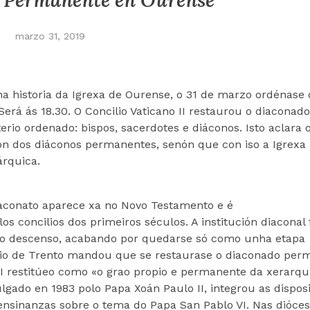
 Permanente en Ourense
marzo 31, 2019
 na historia da Igrexa de Ourense, o 31 de marzo ordénase 
erá ás 18.30. O Concilio Vaticano II restaurou o diaconado
rio ordenado: bispos, sacerdotes e diáconos. Isto aclara 
ón dos diáconos permanentes, senón que con iso a Igrexa
árquica.
iaconato aparece xa no Novo Testamento e é
os concilios dos primeiros séculos. A institución diaconal
nto descenso, acabando por quedarse só como unha etapa
ilio de Trento mandou que se restaurase o diaconado per
II restitúeo como «o grao propio e permanente da xerarquí
lgado en 1983 polo Papa Xoán Paulo II, integrou as dispos
 ensinanzas sobre o tema do Papa San Pablo VI. Nas dióces