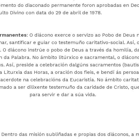
cemento do diaconado permanente foron aprobadas en Dec
to Divino con data do 29 de abril de 1978.
ermanentes
: O diácono exerce o servizo ao Pobo de Deus n
r, santificar e guiar co testemuño caritativo-social. Así, 
 O diácono instrúe o pobo de Deus a través da homilía, d
n da Palabra. No ámbito litúrxico e sacramental, o diácon
us. Así, preside a celebración dalgúns sacramentos (bauti
 Liturxia das Horas, a oración dos fieis, e bendí ás persoa
sacerdote na celebracións da Eucaristía. No ámbito caritat
amado a ser dilixente testemuño da caridade de Cristo, qu
para servir e dar a súa vida.
Dentro das misión subliñadas e propias dos diáconos, a m