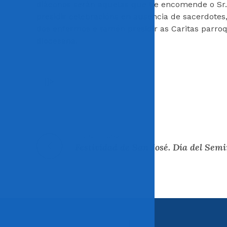
diáconos serán aquelas que lle encomende o Sr. B
presidir celebracións en ausencia de sacerdotes,
dos enfermos e tamén presidir as Caritas parroq
diocesana.
]]>
Entrada anterior
Festividad de San José. Día del Semi