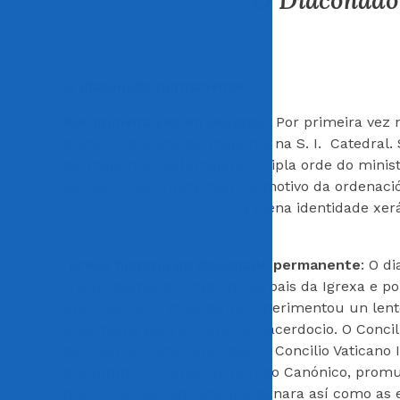
O Diaconado
O diaconado permanente
Por primeira vez en Ourense
: Por primeira vez
primeiro diácono permanente na S. I. Catedral. S
permanente, reafirmando a tripla orde do ministe
escaseza sacerdotal non é o motivo da ordenaci
a súa plena identidade xer
Breve historia do diaconado permanente
: O d
frecuentemente citado polos pais da Igrexa e pol
ata o século V; máis tarde experimentou un le
intermedia para acceder ao sacerdocio. O Conc
pero sen accións concretas. O Concilio Vaticano 
por último, o Código de Dereito Canónico, promu
que o Concilio Vaticano II ordenara así como as