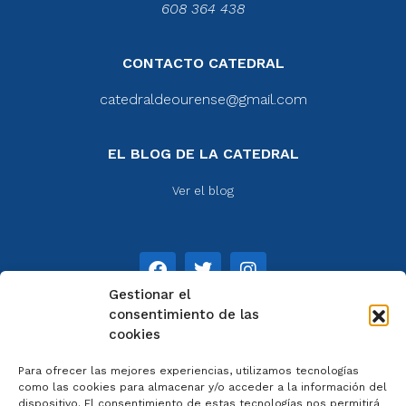
608 364 438
CONTACTO CATEDRAL
catedraldeourense@gmail.com
EL BLOG DE LA CATEDRAL
Ver el blog
Gestionar el
consentimiento de las
cookies
NOTAS
Para ofrecer las mejores experiencias, utilizamos tecnologías
Aviso legal
como las cookies para almacenar y/o acceder a la información del
dispositivo. El consentimiento de estas tecnologías nos permitirá