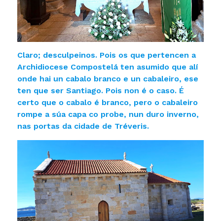
Claro; desculpeinos. Pois os que pertencen a
Archidiocese Compostelá ten asumido que alí
onde hai un cabalo branco e un cabaleiro, ese
ten que ser Santiago. Pois non é o caso. É
certo que o cabalo é branco, pero o cabaleiro
rompe a súa capa co probe, nun duro inverno,
nas portas da cidade de Tréveris.