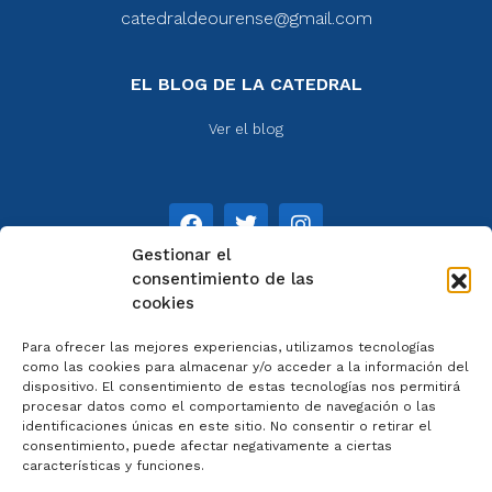
catedraldeourense@gmail.com
EL BLOG DE LA CATEDRAL
Ver el blog
Gestionar el
consentimiento de las
cookies
NOTAS
Para ofrecer las mejores experiencias, utilizamos tecnologías
Aviso legal
como las cookies para almacenar y/o acceder a la información del
dispositivo. El consentimiento de estas tecnologías nos permitirá
Política de privacidad
procesar datos como el comportamiento de navegación o las
Cookies
identificaciones únicas en este sitio. No consentir o retirar el
Colaboradores
consentimiento, puede afectar negativamente a ciertas
características y funciones.
Condiciones generales