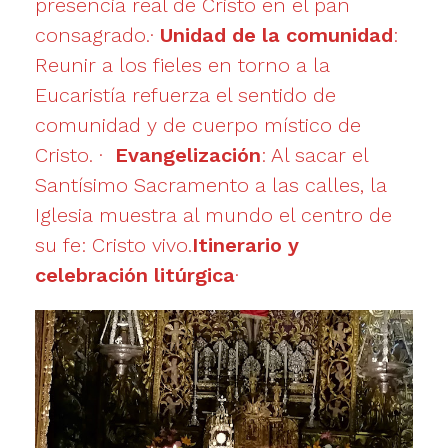
presencia real de Cristo en el pan
consagrado.·
Unidad de la comunidad
:
Reunir a los fieles en torno a la
Eucaristía refuerza el sentido de
comunidad y de cuerpo místico de
Cristo. ·
Evangelización
: Al sacar el
Santísimo Sacramento a las calles, la
Iglesia muestra al mundo el centro de
su fe: Cristo vivo.
Itinerario y
celebración litúrgica
·