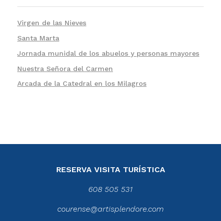
Virgen de las Nieves
Santa Marta
Jornada munidal de los abuelos y personas mayores
Nuestra Señora del Carmen
Arcada de la Catedral en los Milagros
RESERVA VISITA TURÍSTICA
608 505 531
courense@artisplendore.com