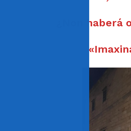
¿Non haberá ou
«Imaxin