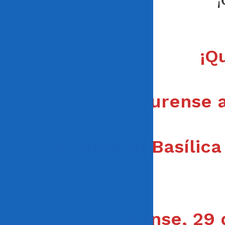
¡
¡Q
“Ourense a
A Catedral Basílica
Ourense, 29