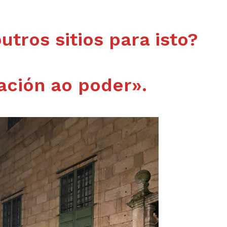
tros sitios para isto?
ación ao poder».