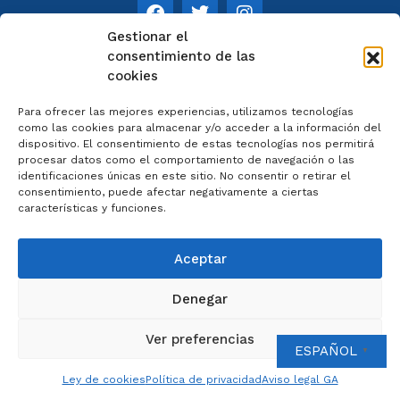
Gestionar el
consentimiento de las
cookies
NOTAS
Para ofrecer las mejores experiencias, utilizamos tecnologías
Aviso legal
como las cookies para almacenar y/o acceder a la información del
dispositivo. El consentimiento de estas tecnologías nos permitirá
Política de privacidad
procesar datos como el comportamiento de navegación o las
Cookies
identificaciones únicas en este sitio. No consentir o retirar el
Colaboradores
consentimiento, puede afectar negativamente a ciertas
características y funciones.
Condiciones generales
Aceptar
Denegar
2023 © Catedral de Ourense – web por
Artisplendore
Ver preferencias
ESPAÑOL
▼
Ley de cookies
Política de privacidad
Aviso legal GA