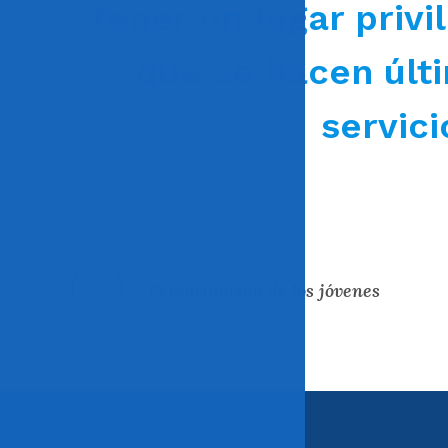
tener un lugar privi
que se hacen últi
servici
Entrada anterior
Peregrinación de los jóvenes