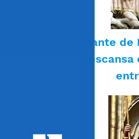
«Astro brillante de
cuerpo descansa e
entr