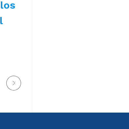
 los
l