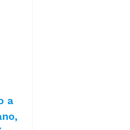
o a
ano,