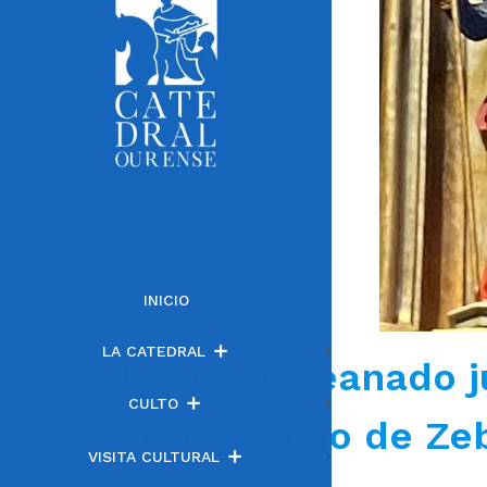
INICIO
LA CATEDRAL
Jesús, paseanado ju
CULTO
Santiago, hijo de Ze
VISITA CULTURAL