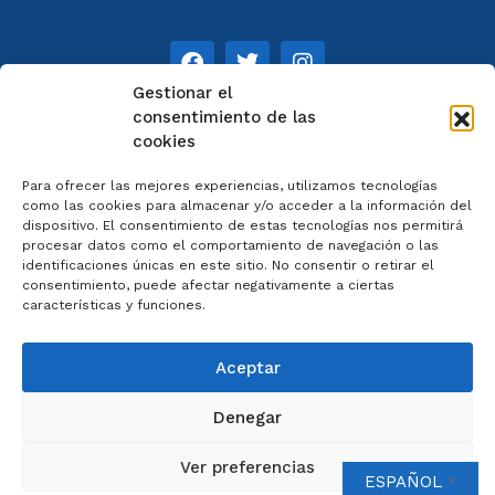
Gestionar el
consentimiento de las
cookies
NOTAS
Para ofrecer las mejores experiencias, utilizamos tecnologías
Aviso legal
como las cookies para almacenar y/o acceder a la información del
dispositivo. El consentimiento de estas tecnologías nos permitirá
Política de privacidad
procesar datos como el comportamiento de navegación o las
Cookies
identificaciones únicas en este sitio. No consentir o retirar el
Colaboradores
consentimiento, puede afectar negativamente a ciertas
características y funciones.
Condiciones generales
Aceptar
Denegar
2023 © Catedral de Ourense – web por
Artisplendore
Ver preferencias
ESPAÑOL
▼