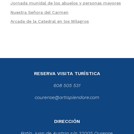
Jornada munidal de los abuelos y personas mayores
Nuestra Señora del Carmen
Arcada de la Catedral en los Milagros
RESERVA VISITA TURÍSTICA
608 505 531
courense@artisplendore.com
DIRECCIÓN
Patín Juan de Austria s/n 32005 Ourense.