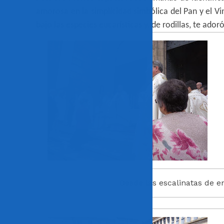
amorosa en la simplicidad simbólica del Pan y el V
bajo las especies eucarísticas y, de rodillas, te adoró
Desde las escalinatas de e