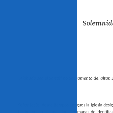
Solemnida
“Alabado sea el Santísimo Sacramento del altar. 
Señor Jesús: d
esde tiempos antiguos la Iglesia desig
hecho, nuestras capacidades humanas de identificar