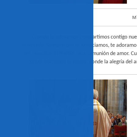
M
Cuando te adoramos compartimos contigo nues
renovado. Siempre que te anunciamos, te adoramos;
ser, nosotros tu Pueblo, una
comunión
de amor. Cua
contemplaremos tu rostro, donde la alegría del a