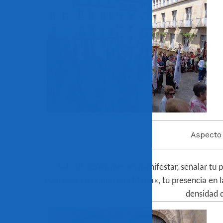
Aspecto 
Solo
tu
, Señor, puedes manifestar, señalar tu
«
Ourense
en misión con
María
«, tu presencia en l
densidad 