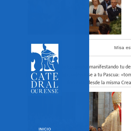
Misa es
Tu
instituiste la Eucaristía manifestando tu d
identificado contigo, uniéndose a tu Pascua: «to
don está, desde la misma Creac
INICIO