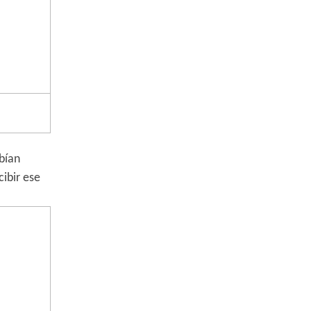
bían
ibir ese