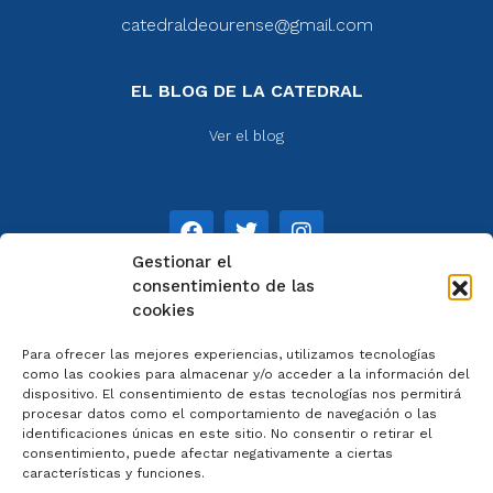
catedraldeourense@gmail.com
EL BLOG DE LA CATEDRAL
Ver el blog
Gestionar el
consentimiento de las
cookies
NOTAS
Para ofrecer las mejores experiencias, utilizamos tecnologías
Aviso legal
como las cookies para almacenar y/o acceder a la información del
dispositivo. El consentimiento de estas tecnologías nos permitirá
Política de privacidad
procesar datos como el comportamiento de navegación o las
Cookies
identificaciones únicas en este sitio. No consentir o retirar el
Colaboradores
consentimiento, puede afectar negativamente a ciertas
características y funciones.
Condiciones generales