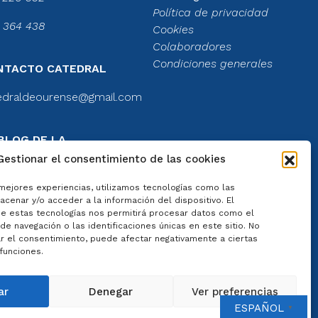
Política de privacidad
 364 438
Cookies
Colaboradores
Condiciones generales
NTACTO CATEDRAL
edraldeourense@gmail.com
BLOG DE LA
TEDRAL
Gestionar el consentimiento de las cookies
el blog
 mejores experiencias, utilizamos tecnologías como las
cenar y/o acceder a la información del dispositivo. El
e estas tecnologías nos permitirá procesar datos como el
e navegación o las identificaciones únicas en este sitio. No
ar el consentimiento, puede afectar negativamente a ciertas
 funciones.
 por
Artisplendore
ar
Denegar
Ver preferencias
ESPAÑOL
▼