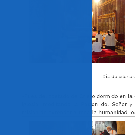
Día de silenci
«Pues del costado de Cristo dormido en la 
Iglesia, meditando la Pasión del Señor 
misión de extender a toda la humanidad los