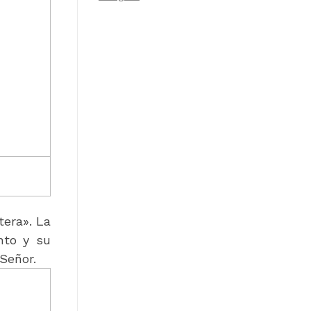
tera». La
nto y su
Señor.