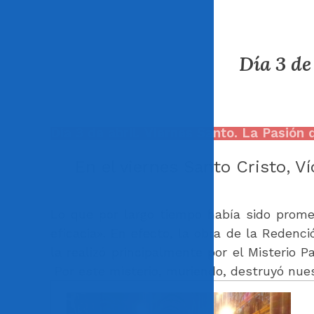
Día 3 de
Día 3 de abril.
Viernes Santo. La Pasión 
En el viernes Santo Cristo, V
Lo que por largo tiempo había sido prome
eficacia». En efecto, la obra de la Redenc
la realizó principalmente por el Misterio 
Por este misterio, muriendo, destruyó nues