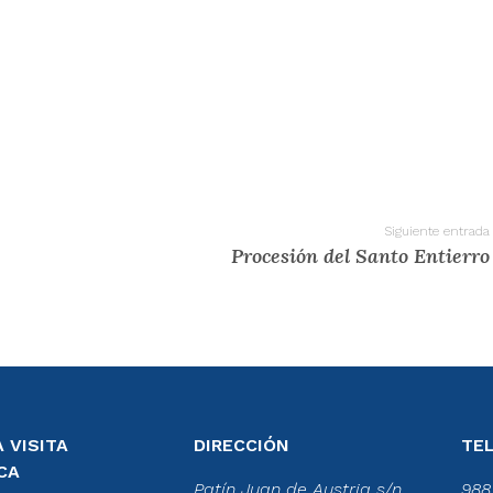
Siguiente entrada
Procesión del Santo Entierro
 VISITA
DIRECCIÓN
TE
CA
Patín Juan de Austria s/n
988