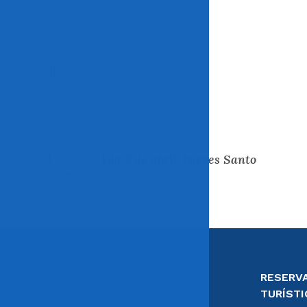
]]>
Entrada anterior
Día 2 de abril, Jueves Santo
RESERVA
TURÍSTI