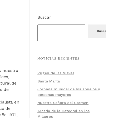
Buscar
Buscar
NOTICIAS RECIENTES
s nuestro
Virgen de las Nieves
ices,
Santa Marta
atural de
io de
Jornada munidal de los abuelos y
personas mayores
ialista en
Nuestra Señora del Carmen
oco de
Arcada de la Catedral en los
año 1971,
Milagros