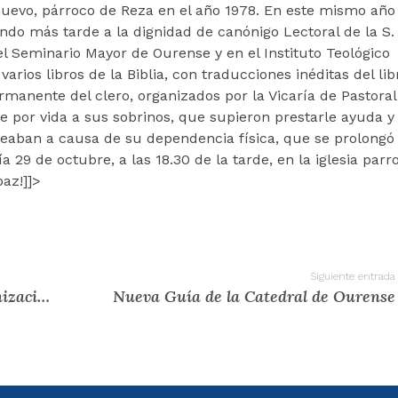
 nuevo, párroco de Reza en el año 1978. En este mismo año
ando más tarde a la dignidad de canónigo Lectoral de la S. 
el Seminario Mayor de Ourense y en el Instituto Teológico
rios libros de la Biblia, con traducciones inéditas del lib
manente del clero, organizados por la Vicaría de Pastoral
 por vida a sus sobrinos, que supieron prestarle ayuda y
eaban a causa de su dependencia física, que se prolongó
ía 29 de octubre, a las 18.30 de la tarde, en la iglesia parr
az!]]>
Siguiente entrada
Misa de acción de gracias pola canonización do papa San Paulo VI
Nueva Guía de la Catedral de Ourense