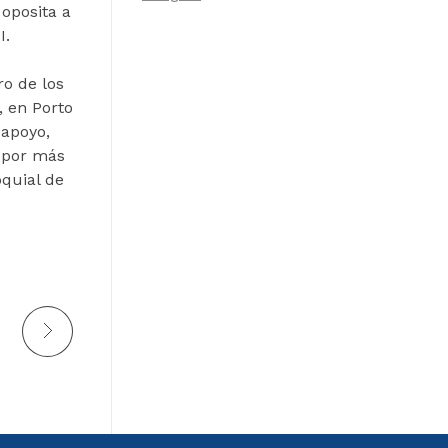
 oposita a
I.
ro de los
, en Porto
 apoyo,
 por más
oquial de