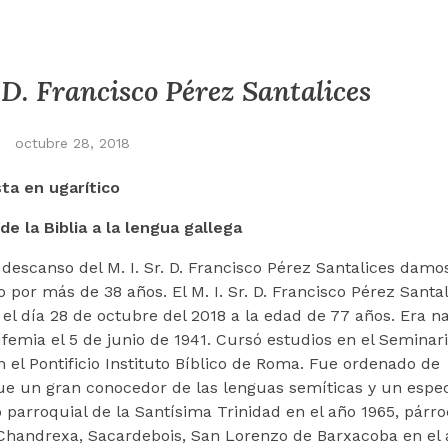
r. D. Francisco Pérez Santalices
octubre 28, 2018
ta en ugarítico
de la Biblia a la lengua gallega
 descanso del M. I. Sr. D. Francisco Pérez Santalices damo
or más de 38 años. El M. I. Sr. D. Francisco Pérez Santal
ó el día 28 de octubre del 2018 a la edad de 77 años. Era n
emia el 5 de junio de 1941. Cursó estudios en el Seminar
 el Pontificio Instituto Bíblico de Roma. Fue ordenado de
Fue un gran conocedor de las lenguas semíticas y un espec
o parroquial de la Santísima Trinidad en el año 1965, párr
 Chandrexa, Sacardebois, San Lorenzo de Barxacoba en el 