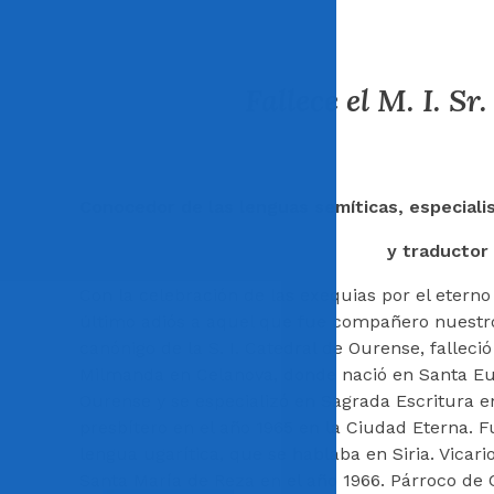
Fallece el M. I. S
Conocedor de las lenguas semíticas, especialis
y traductor 
Con la celebración de las exequias por el eterno
último adiós a aquel que fue compañero nuestro p
canónigo de la S. I. Catedral de Ourense, falleci
Milmanda en Celanova, donde nació en Santa Euf
Ourense y se especializó en Sagrada Escritura en
presbítero en el año 1965 en la Ciudad Eterna. 
lengua ugarítica, que se hablaba en Siria. Vicari
Santa María de Reza en el año 1966. Párroco de