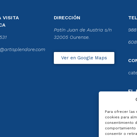
 VISITA
DIRECCIÓN
TE
CA
Patín Juan de Austria s/n
988
531
32005 Ourense.
608
@artisplendore.com
Ver en Google Maps
CO
cat
EL 
CA
Ver 
Para ofrecer las
cookies para alma
consentimiento d
comportamiento d
consentir o retir