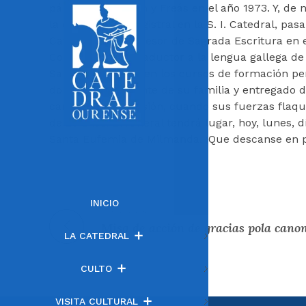
párroco de Punxín y Freás en el año 1973. Y, de
la canonjía de Magistral en la S. I. Catedral, pas
Catedral. Fue profesor de Sagrada Escritura en 
Compostelano. Traductor a la lengua gallega de va
Salmos. Participó en los cursos de formación per
do Son. Muy amante de su familia y entregado de
cariño y comprensión, cuando sus fuerzas flaqu
de 25 años. El funeral tendrá lugar, hoy, lunes, d
Santa Eufemia de Milmanda. ¡Que descanse en p
INICIO
Entrada anterior
LA CATEDRAL
CULTO
VISITA CULTURAL