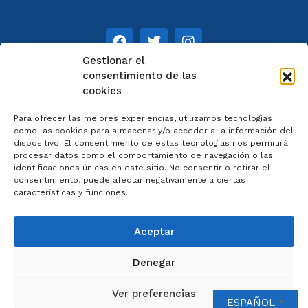
Gestionar el
consentimiento de las
cookies
NOTAS
Para ofrecer las mejores experiencias, utilizamos tecnologías
Aviso legal
como las cookies para almacenar y/o acceder a la información del
dispositivo. El consentimiento de estas tecnologías nos permitirá
Política de privacidad
procesar datos como el comportamiento de navegación o las
Cookies
identificaciones únicas en este sitio. No consentir o retirar el
Colaboradores
consentimiento, puede afectar negativamente a ciertas
características y funciones.
Condiciones generales
Aceptar
Denegar
2023 © Catedral de Ourense – web por
Artisplendore
Ver preferencias
ESPAÑOL
▼