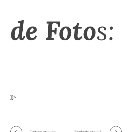
de Foto
s:
]]>
Entrada anterior
Siguiente entrada