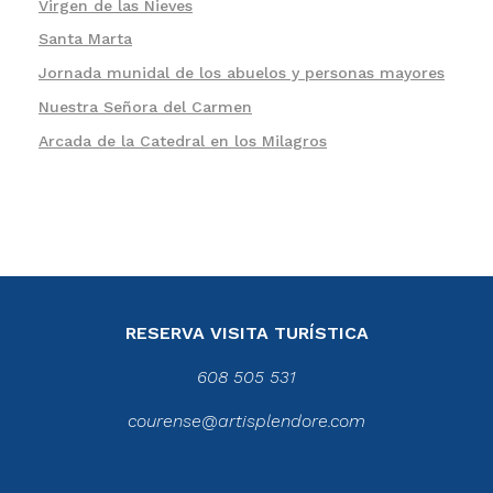
Virgen de las Nieves
Santa Marta
Jornada munidal de los abuelos y personas mayores
Nuestra Señora del Carmen
Arcada de la Catedral en los Milagros
RESERVA VISITA TURÍSTICA
608 505 531
courense@artisplendore.com