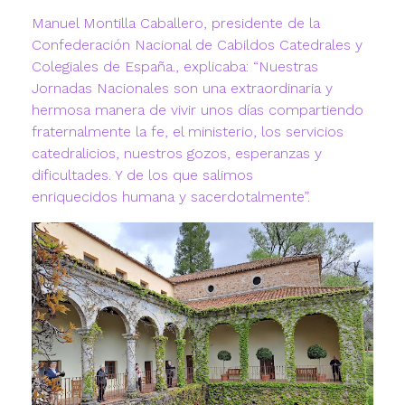
Manuel Montilla Caballero, presidente de la
Confederación Nacional de Cabildos Catedrales y
Colegiales de España., explicaba: “Nuestras
Jornadas Nacionales son una extraordinaria y
hermosa manera de vivir unos días compartiendo
fraternalmente la fe, el ministerio, los servicios
catedralicios, nuestros gozos, esperanzas y
dificultades. Y de los que salimos
enriquecidos humana y sacerdotalmente”.