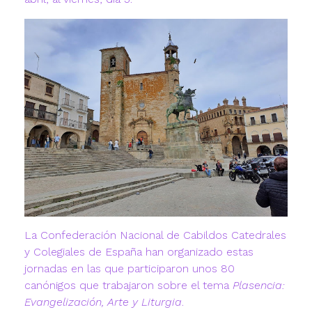
La Confederación Nacional de Cabildos Catedrales
y Colegiales de España han organizado estas
jornadas en las que participaron unos 80
canónigos que trabajaron sobre el tema
Plasencia:
Evangelización, Arte y Liturgia
.