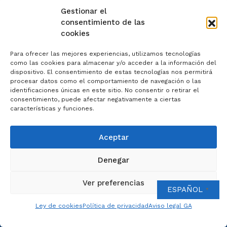
Gestionar el
consentimiento de las
cookies
RESERVA VISITA TURÍSTICA
Para ofrecer las mejores experiencias, utilizamos tecnologías
como las cookies para almacenar y/o acceder a la información del
608 505 531
dispositivo. El consentimiento de estas tecnologías nos permitirá
procesar datos como el comportamiento de navegación o las
courense@artisplendore.com
identificaciones únicas en este sitio. No consentir o retirar el
consentimiento, puede afectar negativamente a ciertas
características y funciones.
DIRECCIÓN
Aceptar
Patín Juan de Austria s/n 32005 Ourense.
Denegar
Ver preferencias
Ver en Google Maps
ESPAÑOL
▼
Ley de cookies
Política de privacidad
Aviso legal GA
TELÉFONO SACRISTÍA