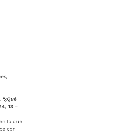
ces,
.
“¿Qué
 24, 13 –
en lo que
ace con