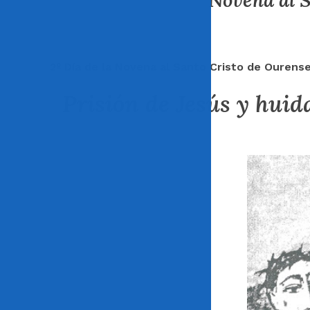
Novena al S
2º Día de la Novena
al Santo Cristo de Ourense
Prisión de Jesús y huid