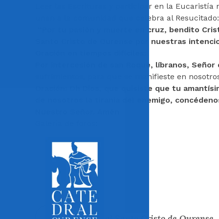
Leer las Escrituras y participar en la Eucaristí
unen a la comunidad que celebra al Resucitado: “
“Por tu pasión y muerte en cruz, bendito Cris
Santo Cristo de Ourense por nuestras intencione
Oración en tiempos difíciles:
Por intercesión de san Roque, líbranos, Señor
sufrimientos, para que se manifieste en nosotros
Oración: Oh Dios, que
quisiste que tu amantísim
de nosotros la tiranía del enemigo, concédenos
Nuestro Señor. Amén
Galería de foros:
Entrada anterior
Novena al Santo Cristo de Ourense