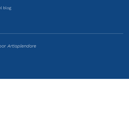
el blog
 por
Artisplendore