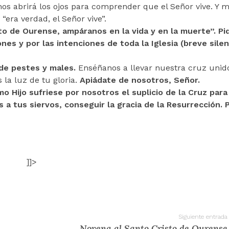
a nos abrirá los ojos para comprender que el Señor vive. Y
era verdad, el Señor vive”.
to de Ourense, ampáranos en la vida y en la muerte”. Pi
s y por las intenciones de toda la Iglesia (breve silenc
 de pestes y males.
Enséñanos a llevar nuestra cruz unid
 la luz de tu gloria.
Apiádate de nosotros, Señor.
o Hijo sufriese por nosotros el suplicio de la Cruz para 
 a tus siervos, conseguir la gracia de la Resurrección. 
]]>
Siguiente entrada
Novena al Santo Cristo de Ourense