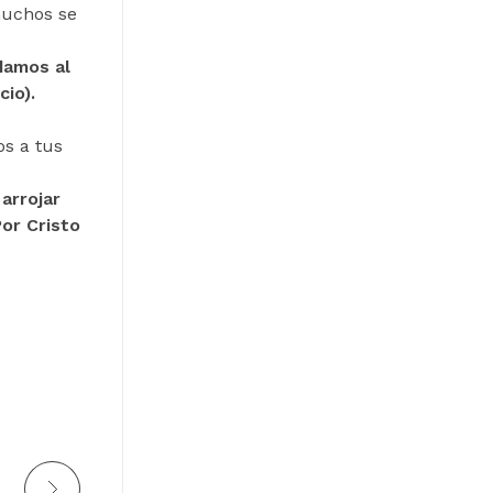
 muchos se
damos al
io).
os a tus
arrojar
Por Cristo