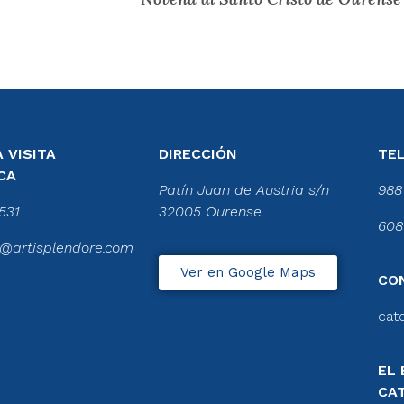
 VISITA
DIRECCIÓN
TE
CA
Patín Juan de Austria s/n
988
531
32005 Ourense.
608
@artisplendore.com
Ver en Google Maps
CO
cat
EL 
CA