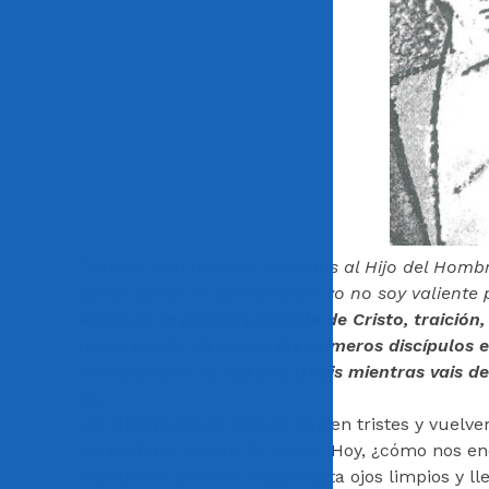
“¿Judas, con un beso entregas al Hijo del Hombre
Señor, señal de que también yo no soy valiente p
Antes de la pasión y muerte de Cristo, traición
resurrección de Jesús, los primeros discípulos
conversación es esa que traéis mientras vais 
35.
Los discípulos de Emaús parten tristes y vuelve
los profetas decían de Jesús. Hoy, ¿cómo nos e
nosotros el camino. Hacen falta ojos limpios y ll